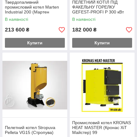
Твердопаливний
ПЕЛЕТНИЙ КОТІЛ ПІД
промисловий котел Marten
ФАКЕЛЬНУ ГОРЕЛКУ
Industrial 200 (Мартен
GEFEST-PROFI P 300 кВт
Індастріал)
(Гефест Профі П)
В наявності
В наявності
213 600
182 000
₴
₴
Купити
Купити
Промисловий котел KRONAS
Пелетний котел Stropuva
HEAT MASTER (Кронас ХіТ
Pelleta VG15 (Стропува)
Майстер) 99