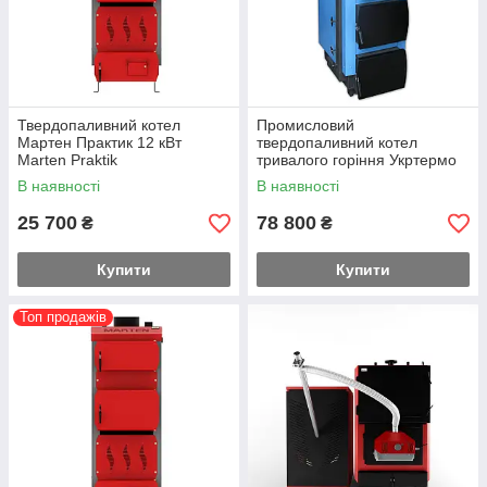
Твердопаливний котел
Промисловий
Мартен Практик 12 кВт
твердопаливний котел
Marten Praktik
тривалого горіння Укртермо
200 120 кВт
В наявності
В наявності
25 700
78 800
₴
₴
Купити
Купити
Топ продажів