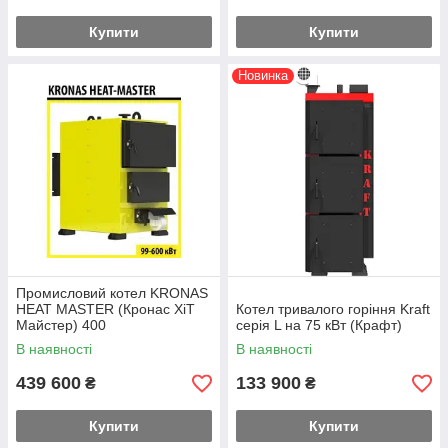
Купити
Купити
Новинка
Промисловий котел KRONAS
HEAT MASTER (Кронас ХіТ
Котел тривалого горіння Kraft
Майстер) 400
серія L на 75 кВт (Крафт)
В наявності
В наявності
439 600
133 900
₴
₴
Купити
Купити