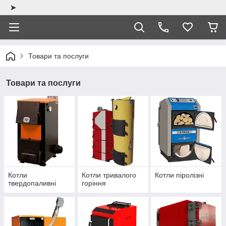
➤
Товари та послуги
Товари та послуги
Котли
Котли тривалого
Котли піролізні
твердопаливні
горіння