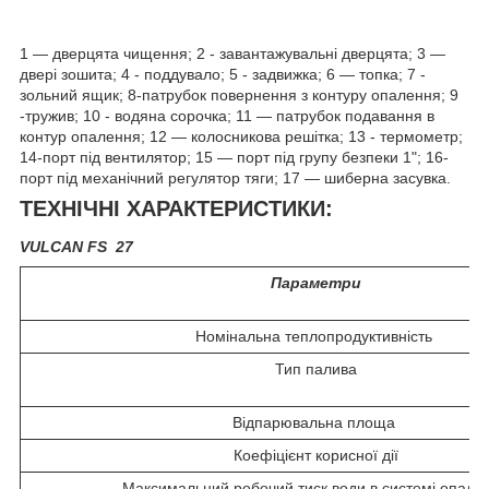
1 — дверцята чищення; 2 - завантажувальні дверцята; 3 —
двері зошита; 4 - поддувало; 5 - задвижка; 6 — топка; 7 -
зольний ящик; 8-патрубок повернення з контуру опалення; 9
-тружив; 10 - водяна сорочка; 11 — патрубок подавання в
контур опалення; 12 — колосникова решітка; 13 - термометр;
14-порт під вентилятор; 15 — порт під групу безпеки 1"; 16-
порт під механічний регулятор тяги; 17 — шиберна засувка.
ТЕХНІЧНІ ХАРАКТЕРИСТИКИ:
VULCAN FS
27
Параметри
Номінальна теплопродуктивність
Тип палива
Відпарювальна площа
Коефіцієнт корисної дії
Максимальний робочий тиск води в системі опале