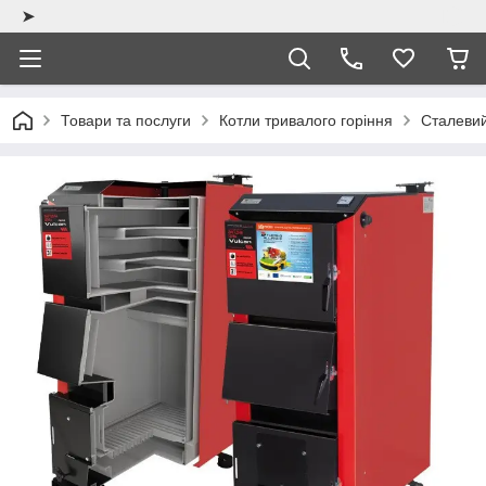
➤
Товари та послуги
Котли тривалого горіння
Сталевий