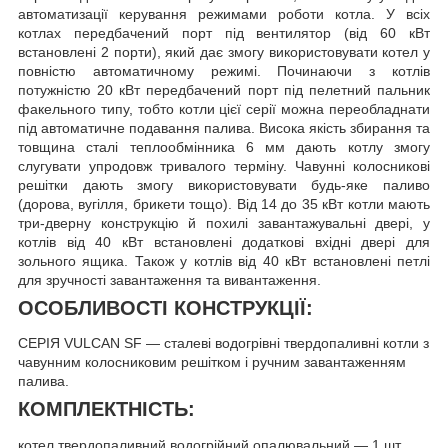
автоматизації керування режимами роботи котла. У всіх
котлах передбачений порт під вентилятор (від 60 кВт
встановлені 2 порти), який дає змогу використовувати котел у
повністю автоматичному режимі. Починаючи з котлів
потужністю 20 кВт передбачений порт під пелетний пальник
факельного типу, тобто котли цієї серії можна переобладнати
під автоматичне подавання палива. Висока якість збирання та
товщина сталі теплообмінника 6 мм дають котлу змогу
слугувати упродовж тривалого терміну. Чавунні колосникові
решітки дають змогу використовувати будь-яке паливо
(дорова, вугілля, брикети тощо). Від 14 до 35 кВт котли мають
три-дверну конструкцію й похилі завантажувальні двері, у
котлів від 40 кВт встановлені додаткові вхідні двері для
зольного ящика. Також у котлів від 40 кВт встановлені петлі
для зручності завантаження та вивантаження.
ОСОБЛИВОСТІ КОНСТРУКЦІЇ:
СЕРІЯ VULCAN SF — сталеві водогрівні твердопаливні котли з
чавунним колосниковим решітком і ручним завантаженням
палива.
КОМПЛЕКТНІСТЬ:
котел твердопаливний водогрійний опалювальний — 1 шт.