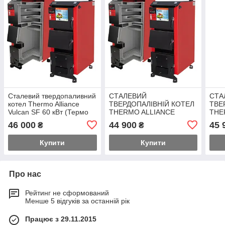
Сталевий твердопаливний
СТАЛЕВИЙ
СТА
котел Thermo Alliance
ТВЕРДОПАЛІВНІЙ КОТЕЛ
ТВЕ
Vulcan SF 60 кВт (Термо
THERMO ALLIANCE
THE
Альянс Вулкан)
VULCAN SF 18 кВт (Термо
VUL
46 000
44 900
45 
₴
₴
Альянс Вулкан)
Алья
Купити
Купити
Про нас
Рейтинг не сформований
Менше 5 відгуків за останній рік
Працює з 29.11.2015