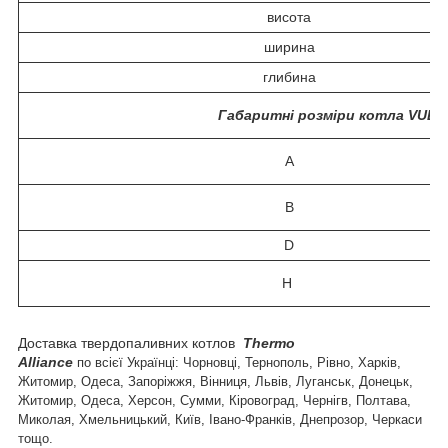
висота
ширина
глибина
Габаритні розміри котла
VULC
A
B
D
Н
Доставка твердопаливних котлов
Thermo
Alliance
по всієї Українці: Чорновці, Тернополь, Рівно, Харків,
Житомир, Одеса, Запоріжжя, Вінниця, Львів, Луганськ, Донецьк,
Житомир, Одеса, Херсон, Сумми, Кіровоград, Чернігв, Полтава,
Миколая, Хмельницький, Київ, Івано-Франків, Днепрозор, Черкаси
тощо.