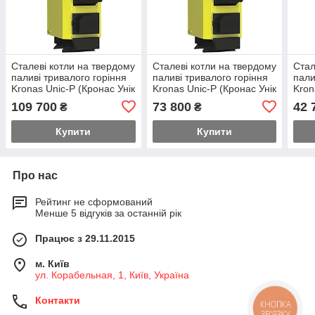
Сталеві котли на твердому
Сталеві котли на твердому
Стал
паливі тривалого горіння
паливі тривалого горіння
пали
Kronas Unic-P (Кронас Унік
Kronas Unic-P (Кронас Унік
Kron
П) 62 кВт
П) 35 кВт
15 б
109 700
73 800
42 
₴
₴
Купити
Купити
Про нас
Рейтинг не сформований
Менше 5 відгуків за останній рік
Працює з 29.11.2015
м. Київ
ул. Корабельная, 1, Київ, Україна
Контакти
КНОПКА
ЗВ'ЯЗКУ