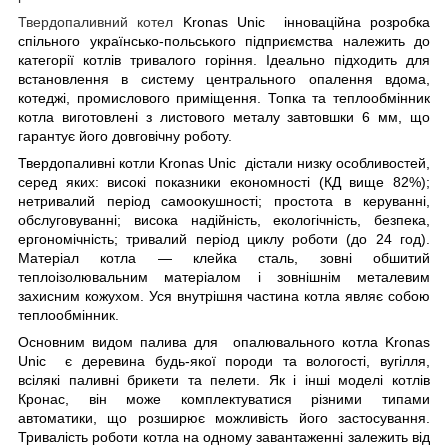
Твердопаливний котел
Kronas
Unic
інноваційна розробка
спільного українсько-польського підприємства належить до
категорії котлів тривалого горіння. Ідеально підходить для
встановлення в систему центрального опалення вдома,
котеджі, промислового приміщення. Топка та теплообмінник
котла виготовлені з листового металу завтовшки 6 мм, що
гарантує його довговічну роботу.
Твердопаливні котли
Kronas
Unic
дістали низку особливостей,
серед яких: високі показники економності (КД вище 82%);
нетривалий період самоокушності; простота в керуванні,
обслуговуванні; висока надійність, екологічність, безпека,
ергономічність; тривалий період циклу роботи (до 24 год).
Матеріал котла — клейка сталь, зовні обшитий
теплоізолювальним матеріалом і зовнішнім металевим
захисним кожухом. Уся внутрішня частина котла являє собою
теплообмінник.
Основним видом палива для опалювального котла
Kronas
Unic
є деревина будь-якої породи та вологості, вугілля,
всілякі паливні брикети та пелети. Як і інші моделі котлів
Кронас, він може комплектуватися різними типами
автоматики, що розширює можливість його застосування.
Тривалість роботи котла на одному завантаженні залежить від