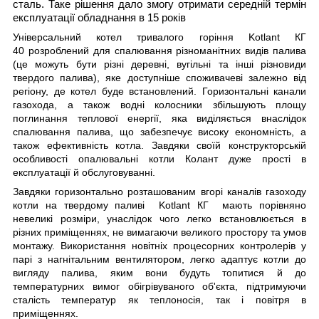
сталь. Таке рішення дало змогу отримати середній термін
експлуатації обладнання в 15 років
Універсальний котел тривалого горіння Kotlant КГ
40 розроблений для спалювання різноманітних видів палива
(це можуть бути різні деревні, вугільні та інші різновиди
твердого палива), яке доступніше споживачеві залежно від
регіону, де котел буде встановлений. Горизонтальні канали
газохода, а також водні колосники збільшують площу
поглинання теплової енергії, яка виділяється внаслідок
спалювання палива, що забезпечує високу економність, а
також ефективність котла. Завдяки своїй конструкторській
особливості опалювальні котли Колант дуже прості в
експлуатації й обслуговуванні.
Завдяки горизонтально розташованим вгорі каналів газоходу
котли на твердому паливі Kotlant КГ мають порівняно
невеликі розміри, унаслідок чого легко встановлюється в
різних приміщеннях, не вимагаючи великого простору та умов
монтажу. Використання новітніх процесорних контролерів у
парі з нагнітальним вентилятором, легко адаптує котли до
вигляду палива, яким вони будуть топитися й до
температурних вимог обігрівуваного об'єкта, підтримуючи
сталість температур як теплоносія, так і повітря в
приміщеннях.