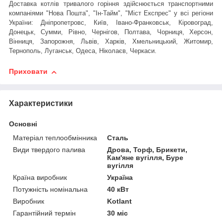
Доставка котлів тривалого горіння здійснюється транспортними
компаніями "Нова Пошта", "Ін-Тайм", "Міст Експрес" у всі регіони
України: Дніпропетровс, Київ, Івано-Франковськ, Кіровоград,
Донецьк, Сумми, Рівно, Чернігов, Полтава, Чорниця, Херсон,
Вінниця, Запорожня, Львів, Харків, Хмельницький, Житомир,
Тернополь, Луганськ, Одеса, Ніколаєв, Черкаси.
Приховати
Характеристики
Основні
Матеріал теплообмінника
Сталь
Види твердого палива
Дрова, Торф, Брикети,
Кам'яне вугілля, Буре
вугілля
Країна виробник
Україна
Потужність номінальна
40 кВт
Виробник
Kotlant
Гарантійний термін
30 міс