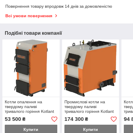
Повернення товару впродовж 14 днів за домовленістю
Всі умови повернення
Подібні товари компанії
Котли опалення на
Промислові котли на
Котл
твердому паливі
твердому паливі
твер
тривалого горіння Kotlant
тривалого горіння Kotlant
трив
(Котлант) КГ 30
(Котлант) КВ 150
(Кос
53 500
174 300
94 
₴
₴
Купити
Купити