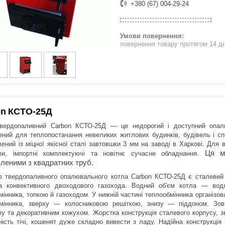
+380 (67) 004-29-24
повернення товару протягом 14 д
on
КСТО-25Д
вердопаливний Carbon КСТО-25Д — це недорогий і доступний опал
ений для теплопостачання невеликих житлових будинків, будівель і с
лений із міцної якісної сталі завтовшки 3 мм на заводі в Харкові. Для 
Ця м
ли, імпортні комплектуючі та новітнє сучасне обладнання.
вленими з квадратних труб.
 твердопаливного опалювального котла Carbon КСТО-25Д є сталевий 
а конвективного двоходового газохода. Водний об'єм котла — вод
мінника, топкою й газоходом. У нижній частині теплообмінника організов
мінника, зверху — колосниковою решіткою, знизу — піддоном. Зов
лу та декоративним кожухом. Жорстка конструкція сталевого корпусу, з
ність тічі, кошенят дуже складно вивести з ладу. Надійна конструкція