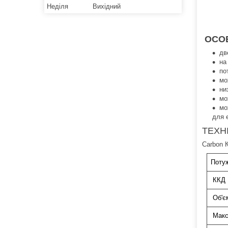
Неділя
Вихідний
ОСОБ
дв
на
по
мо
ни
мо
мо
для 
ТЕХН
Carbon 
Поту
ККД
Об'є
Макс