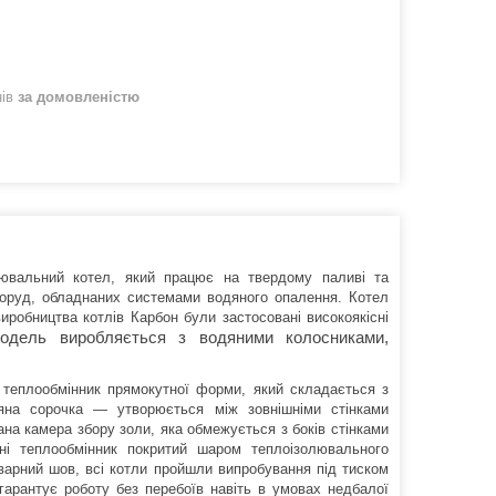
нів
за домовленістю
ювальний котел, який працює на твердому паливі та
поруд, обладнаних системами водяного опалення. Котел
виробництва котлів Карбон були застосовані високоякісні
одель виробляється з водяними колосниками,
теплообмінник прямокутної форми, який складається з
яна сорочка — утворюється між зовнішніми стінками
ана камера збору золи, яка обмежується з боків стінками
ні теплообмінник покритий шаром теплоізолювального
варний шов, всі котли пройшли випробування під тиском
 гарантує роботу без перебоїв навіть в умовах недбалої