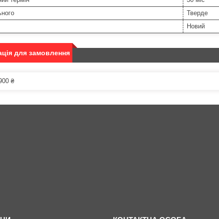
ьного
Тверде
Новий
ція для замовлення
900 ₴