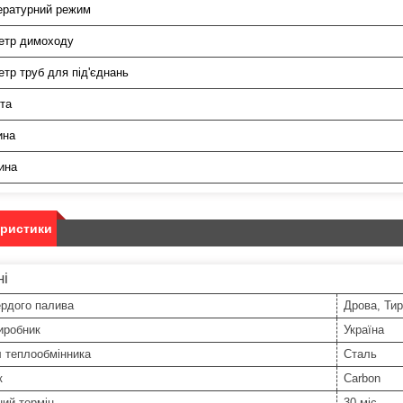
ературний режим
етр димоходу
тр труб для під'єднань
та
ина
ина
еристики
ні
ердого палива
Дрова, Тир
иробник
Україна
 теплообмінника
Сталь
к
Carbon
ний термін
30 міс