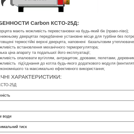
ЕННОСТИ Carbon КСТО-25Д:
ерцята мають можливість перевстановки на будь-який бік (право-ліво);
 нижньому дверцятах передбачене установне місце для турбіни без потр
товщені термостійкі верхні дверцята, наповнені базальтовим утеплюваче
жливість встановлення механічного терморегулятора;
зька ціна апарату та подальшої його експлуатації;
жливість опалювати вугіллям, антрацитом, дровами, пелетами, деревним
жливість під'єднання до котла будь-якого додаткового модуля (вентилято
економнішого та максимально ефективного використання;
ІЧНІ ХАРАКТЕРИСТИКИ:
КСТО-25Д
жність
м води
имальний тиск