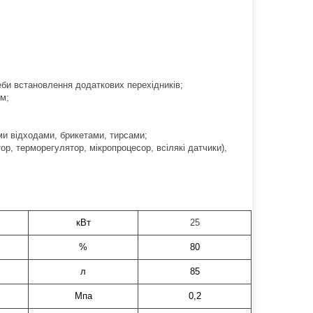
еби встановлення додаткових перехідників;
м;
и відходами, брикетами, тирсами;
р, терморегулятор, мікропроцесор, всілякі датчики),
кВт
25
%
80
л
85
Мпа
0,2