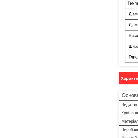
Темп
Діам
Діаме
Висо
Шир
Глиб
Характ
Основ
Види тв
Країна в
Матеріал
Виробни
Гарантій