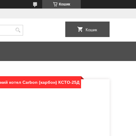
Кошик
Кошик
ний котел Carbon (карбон) КСТО-25Д