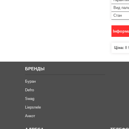
Вид пал
Стан
Інформа
Ціна:
8 
БРЕНДЫ
Буран
Defro
Swag
Liepsnele
Анкот