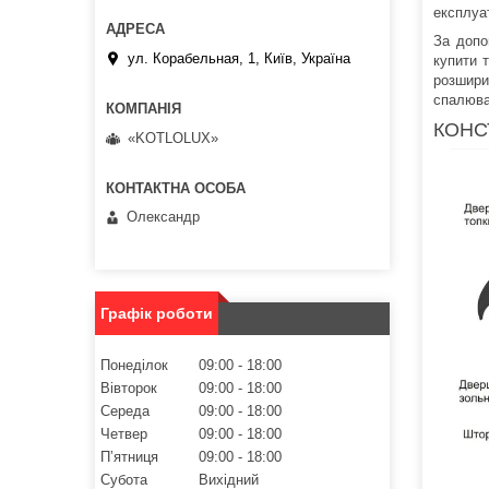
експлуат
За допо
ул. Корабельная, 1, Київ, Україна
купити 
розшири
спалюва
КОНС
«KOTLOLUX»
Олександр
Графік роботи
Понеділок
09:00
18:00
Вівторок
09:00
18:00
Середа
09:00
18:00
Четвер
09:00
18:00
Пʼятниця
09:00
18:00
Субота
Вихідний