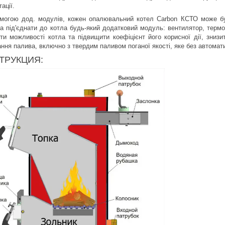
ації.
могою дод. модулів, кожен опалювальний котел Carbon КСТО може бу
та під'єднати до котла будь-який додатковий модуль: вентилятор, термо
ти можливості котла та підвищити коефіцієнт його корисної дії, зниз
ння палива, включно з твердим паливом поганої якості, яке без автомати
ТРУКЦИЯ: