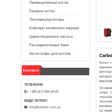
Промышленные котлы
Газовые котлы
Теплоаккумуляторы
Бойлеры косвенного нагрева
Циркуляционные насосы
Расширительные баки
Аксессуары для котлов
Сarb
Котел т
признач
Контакти
виготов
матеріа
вигото
Основою
+380 (67) 004-29-24
топки т
теплооб
теплооб
матеріа
info@kotlolux.com.ua
на наяв