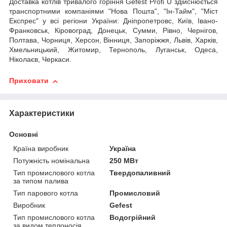
Доставка котлів тривалого горіння Gefest Profi U здійснюється
транспортними компаніями "Нова Пошта", "Ін-Тайм", "Міст
Експрес" у всі регіони України: Дніпропетровс, Київ, Івано-
Франковськ, Кіровоград, Донецьк, Сумми, Рівно, Чернігов,
Полтава, Чорниця, Херсон, Вінниця, Запоріжжя, Львів, Харків,
Хмельницький, Житомир, Тернополь, Луганськ, Одеса,
Ніколаєв, Черкаси.
Приховати
Характеристики
Основні
Країна виробник
Україна
Потужність номінальна
250 МВт
Тип промислового котла
Твердопаливний
за типом палива
Тип парового котла
Промисловий
Виробник
Gefest
Тип промислового котла
Водогрійний
за видом теплоносія