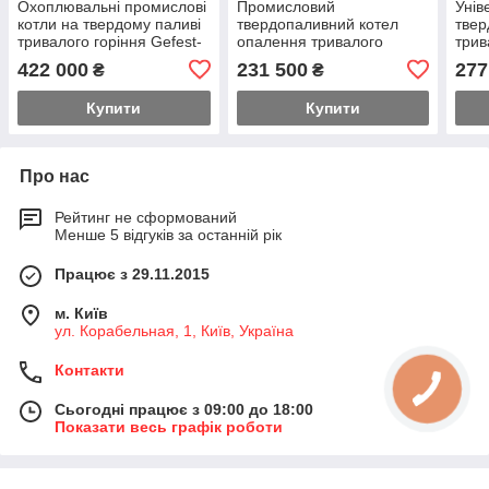
Охоплювальні промислові
Промисловий
Унів
котли на твердому паливі
твердопаливний котел
твер
тривалого горіння Gefest-
опалення тривалого
трив
Profi U 800 (Гефест)
горіння Gefest-Profi U 700
Prof
422 000
231 500
277
₴
₴
(Гефест Профі У)
Купити
Купити
Про нас
Рейтинг не сформований
Менше 5 відгуків за останній рік
Працює з 29.11.2015
м. Київ
ул. Корабельная, 1, Київ, Україна
Контакти
Сьогодні працює з 09:00 до 18:00
Показати весь графік роботи