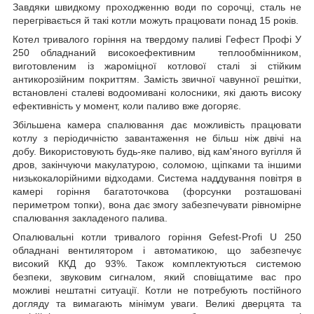
Завдяки швидкому проходженню води по сорочці, сталь не
перегрівається й такі котли можуть працювати понад 15 років.
Котел тривалого горіння на твердому паливі Гефест Профі У
250 обладнаний високоефективним теплообмінником,
виготовленим із жароміцної котлової сталі зі стійким
антикорозійним покриттям. Замість звичної чавунної решітки,
встановлені сталеві водоомивані колосники, які дають високу
ефективність у момент, коли паливо вже догоряє.
Збільшена камера спалювання дає можливість працювати
котлу з періодичністю завантаження не більш ніж двічі на
добу. Використовують будь-яке паливо, від кам'яного вугілля й
дров, закінчуючи макулатурою, соломою, щіпками та іншими
низькокалорійними відходами. Система наддування повітря в
камері горіння багатоточкова (форсунки розташовані
периметром топки), вона дає змогу забезпечувати рівномірне
спалювання закладеного палива.
Опалювальні котли тривалого горіння Gefest-Profi U 250
обладнані вентилятором і автоматикою, що забезпечує
високий ККД до 93%. Також комплектуються системою
безпеки, звуковим сигналом, який сповіщатиме вас про
можливі нештатні ситуації. Котли не потребують постійного
догляду та вимагають мінімум уваги. Великі дверцята та