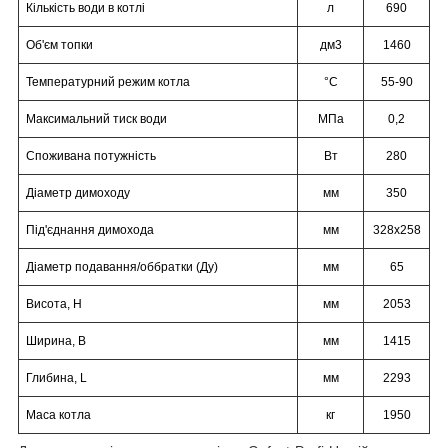
Кількість води в котлі
л
690
Об'єм топки
дм3
1460
Температурний режим котла
°C
55-90
Максимальний тиск води
МПа
0,2
Споживана потужність
Вт
280
Діаметр димоходу
мм
350
Під'єднання димохода
мм
328х258
Діаметр подавання/оббратки (Ду)
мм
65
Висота, Н
мм
2053
Ширина, В
мм
1415
Глибина, L
мм
2293
Маса котла
кг
1950