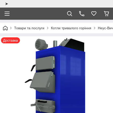
➤
Товари та послуги
Котли тривалого горіння
Неус-Ви
Доставка