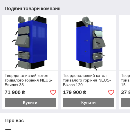
Подібні товари компанії
Твердопаливний котел
Твердопаливний котел
Твер
тривалого горіння NEUS-
тривалого горіння NEUS-
трив
Вичлаз 38
Віклаз 120
15 +
71 900
179 900
37 
₴
₴
Купити
Купити
Про нас