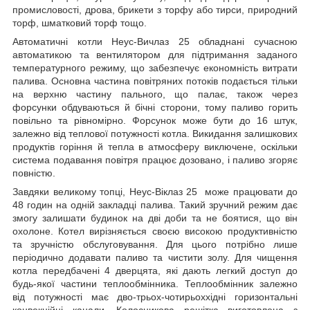
промисловості, дрова, брикети з торфу або тирси, природний
торф, шматковий торф тощо.
Автоматичні котли Неус-Вичлаз 25 обладнані сучасною
автоматикою та вентилятором для підтримання заданого
температурного режиму, що забезпечує економність витрати
палива. Основна частина повітряних потоків подається тільки
на верхню частину пального, що палає, також через
форсунки обдуваються й бічні сторони, тому паливо горить
повільно та рівномірно. Форсунок може бути до 16 штук,
залежно від теплової потужності котла. Викидання залишкових
продуктів горіння й тепла в атмосферу виключене, оскільки
система подавання повітря працює дозовано, і паливо згоряє
повністю.
Завдяки великому топці, Неус-Віклаз 25 може працювати до
48 годин на одній закладці палива. Такий зручний режим дає
змогу залишати будинок на дві доби та не боятися, що він
охолоне. Котел вирізняється своєю високою продуктивністю
та зручністю обслуговування. Для цього потрібно лише
періодично додавати паливо та чистити золу. Для чищення
котла передбачені 4 дверцята, які дають легкий доступ до
будь-якої частини теплообмінника. Теплообмінник залежно
від потужності має дво-трьох-чотирьоххідні горизонтальні