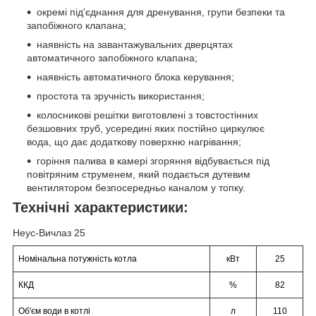
окремі під'єднання для дренування, групи безпеки та
запобіжного клапана;
наявність на завантажувальних дверцятах
автоматичного запобіжного клапана;
наявність автоматичного блока керування;
простота та зручність використання;
колосникові решітки виготовлені з товстостінних
безшовних труб, усередині яких постійно циркулює
вода, що дає додаткову поверхню нагрівання;
горіння палива в камері згоряння відбувається під
повітряним струменем, який подається дутевим
вентилятором безпосередньо каналом у топку.
Технічні характеристики:
Неус-Вичлаз 25
Номінальна потужність котла
кВт
25
ККД
%
82
Об'єм води в котлі
л
110