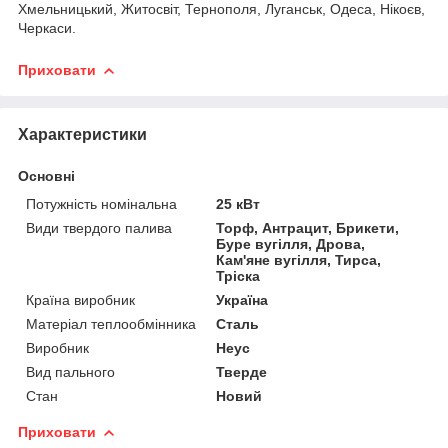
Хмельницький, Житосвіт, Тернополя, Луганськ, Одеса, Нікоєв,
Черкаси.
Приховати
Характеристики
Основні
Потужність номінальна
25 кВт
Види твердого палива
Торф, Антрацит, Брикети,
Буре вугілля, Дрова,
Кам'яне вугілля, Тирса,
Тріска
Країна виробник
Україна
Матеріал теплообмінника
Сталь
Виробник
Неус
Вид пального
Тверде
Стан
Новий
Приховати