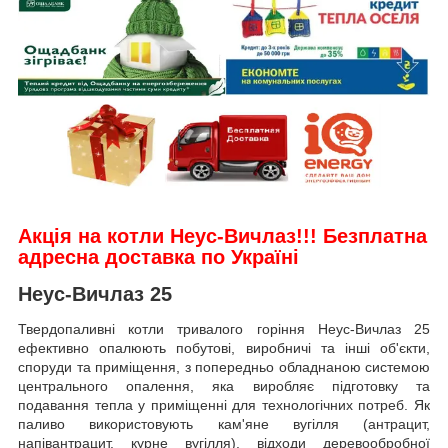
Акція на котли Неус-Вичлаз
!!!
Безплатна
адресна доставка по Україні
Неус-Вичлаз 25
Твердопаливні котли тривалого горіння Неус-Вичлаз 25
ефективно опалюють побутові, виробничі та інші об'єкти,
споруди та приміщення, з попередньо обладнаною системою
центрального опалення, яка виробляє підготовку та
подавання тепла у приміщенні для технологічних потреб. Як
паливо використовують кам'яне вугілля (антрацит,
напівантрацит, курне вугілля), відходи деревообробної