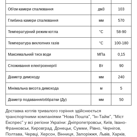
Об'єм камери спалювання
дм3
103
Глибина камери спалювання
мм
570
Температурний режим котла
°C
58-90
Температура вихлопних газів
°C
100-180
Максимальний тиск води
МПа
0,15
Споживання електроенергії
Вт
90
Діаметр димоходу
мм
240
Мінімальна висота димохода
м
5
Діаметр подавання/оббратки (Ду)
мм
50
Доставка котлів тривалого горіння здійснюється
транспортними компаніями "Нова Пошта", "Ін-Тайм", "Міст
Експрес" у всі регіони України: Дніпропетровськ, Київ, Івано-
Франковськ, Кировград, Донецьк, Сумми, Рівно, Чернігов,
Полтава, Червці, Херсон, Вінниця, Запоріжжя, Львів, Харків,