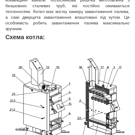
конвекційні канали. Колосникова решітка виготовлена з
безшовних сталевих труб, які постійно омиваються
теплоносіям. Котел має містку камеру завантаження палива,
а самі дверцята завантаження влаштовані під кутом. Ця
особливість робить завантаження палива максимально
зручним.
Схема котла: