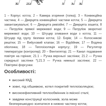
1 – Корпус котла; 2 – Камера згоряння (топка); 3 – Конвекційна
частина; 4 — Дверцята конвекційної частини котла; 5 — Дверцята
завантажувальні; 6 — Дверцята ревізійні; 7 — Дверцята зошита; 8
— Патрубок прямої мережевої води; 9 — Патрубок зворотної
мережевої води; 10 — Штуцер зливання води з котла; 11 —
Штуцер під групу безпеки котла; 12- Борів; 14 — Колосникові
решітки; 15 — Вибуховий клапан; 16 — Відбійник; 17 — Водяна
оболонка; 18 — Теплоізоляція корпусу; 19 — Регулятор
температури (контролер); 20 – Вентилятор; 21 — Канал подавання
повітря на горіння; 21.1 – Ручка верхньої заслінки; 21.2 — Ручка
середньої заслінки *);21.3 — Ручка нижньої заслінки; 22 —
Повітряні форсунки.
Особливості:
високий ККД;
зовні, під обшивкою, котел покритий теплоізоляцією;
високоефективний теплообмінник із якісної сталі;
завдяки конструкції колосників, зола може
безперешкодно зсипатися в нижню частину котла;