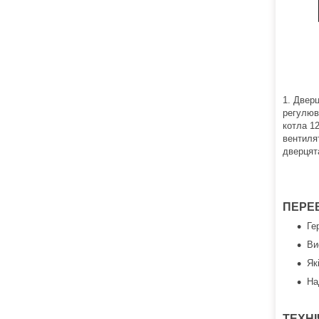
1. Двер
регулюв
котла 12
вентилят
дверцята
ПЕРЕВ
Ге
Ви
Як
На
ТЕХНІ