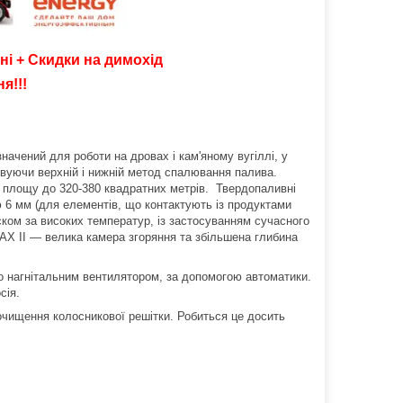
ні + Скидки на димохід
я!!!
чений для роботи на дровах і кам'яному вугіллі, у
овуючи верхній і нижній метод спалювання палива.
 площу до 320-380 квадратних метрів. Твердопаливні
6 мм (для елементів, що контактують із продуктами
иском за високих температур, із застосуванням сучасного
MAX II — велика камера згоряння та збільшена глибина
о нагнітальним вентилятором, за допомогою автоматики.
сія.
очищення колосникової решітки. Робиться це досить