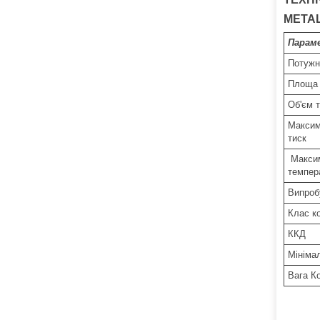
META
Парам
Потужн
Площа 
Об'єм 
Максим
тиск
Максим
темпер
Випроб
Клас к
ККД
Мініма
Вага К