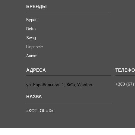
БРЕНДЫ
Буран
Defro
Swag
Liepsnele
Анкот
+380 (67)
ул. Корабельная, 1, Київ, Україна
«KOTLOLUX»