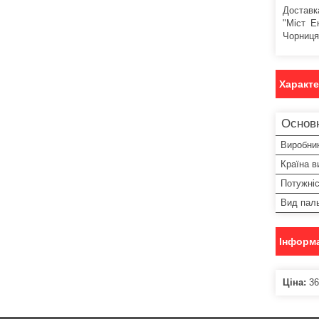
Доставк
"Міст Е
Чорниця
Характ
Основ
Виробни
Країна в
Потужніс
Вид пал
Інформа
Ціна:
36