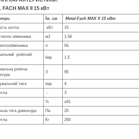
L FACH
MAX II 15 кВт
етри
Їж. см
Metal-Fach MAX II 15 кВт
ість котла
кВт
15
тепло обмінника
м2
1,56
теплообмінника
л
56
альний робочий
бар
1,5
альна робоча
З
95
атура
увальний тиск
бар
4
отла
-
3
%
≤81
льна тяга димохода
Па
20
отла
Кг
260