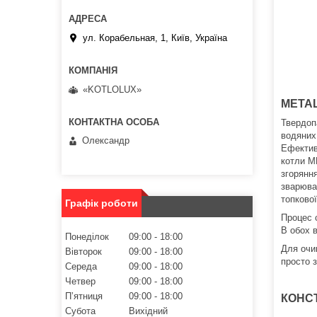
ул. Корабельная, 1, Київ, Україна
«KOTLOLUX»
METAL
Твердоп
водяних
Олександр
Ефектив
котли M
згоряння
зварюва
топково
Графік роботи
Процес 
В обох в
Понеділок
09:00
18:00
Для очи
Вівторок
09:00
18:00
просто з
Середа
09:00
18:00
Четвер
09:00
18:00
Пʼятниця
09:00
18:00
КОНСТ
Субота
Вихідний