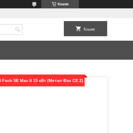
Кошик
Кошик
Fach SE Max II 15 кВт (Метал Фах СЕ 2)