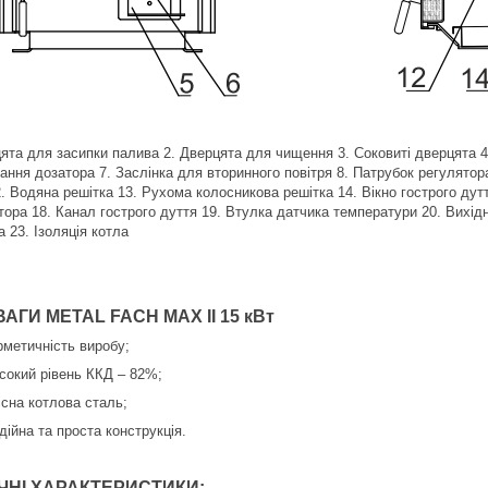
цята для засипки палива 2. Дверцята для чищення 3. Соковиті дверцята 4
ання дозатора 7. Заслінка для вторинного повітря 8. Патрубок регулятор
. Водяна решітка 13. Рухома колосникова решітка 14. Вікно гострого дут
ора 18. Канал гострого дуття 19. Втулка датчика температури 20. Вихідн
 23. Ізоляція котла
АГИ METAL FACH MAX II 15 кВт
рметичність виробу;
сокий рівень ККД – 82%;
існа котлова сталь;
дійна та проста конструкція.
ЧНІ ХАРАКТЕРИСТИКИ: