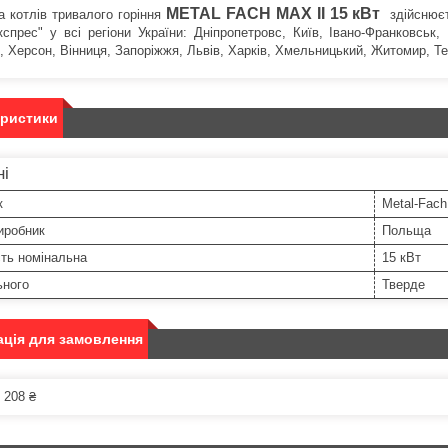
METAL FACH
MAX II 15 кВт
а котлів тривалого горіння
здійснюєт
кспрес" у всі регіони України: Дніпропетровс, Київ, Івано-Франковськ,
, Херсон, Вінниця, Запоріжжя, Львів, Харків, Хмельницький, Житомир, Т
еристики
ні
к
Metal-Fach
иробник
Польща
ть номінальна
15 кВт
ьного
Тверде
ція для замовлення
 208 ₴