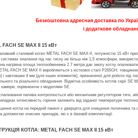
Безкоштовна адресная доставка по Украї
і додаткове обладнанн
 FACH SE MAX II 15 кВт
аливний сталевий котел METAL FACH SE MAX-II, потужністю 15 кВт призна
 системах опалення під час тиску не більш ніж 1,5 атмосфери, використ
на нагрівна площа теплообмінника 2.7 метра дає змогу котлу опалювати
ETAL-FACH SE MAX II виробляються з кісткової сталі P265GH, товщиною 
) і завтовшки 4 мм (для інших елементів), призначеної для роботи під т
льного та різального обладнання. Відмітна особливість котлів серії SE 
ї камери, порівнюючи з моделями SE.
спалювання палива контролюється або механічним регулятором тяги, аб
ипадках інтенсивність горіння залежить від заданої температури теплоно
щення котла на передній панелі є дверцята для очищення поличника та 
а допомогою очисних приладів, які є в базовій комплектації.
РУКЦІЯ КОТЛА:
METAL FACH SE MAX II 15 кВт