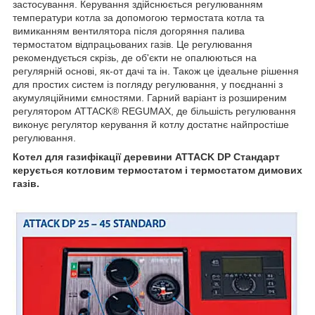
застосування. Керування здійснюється регулюванням
температури котла за допомогою термостата котла та
вимиканням вентилятора після догоряння палива
термостатом відпрацьованих газів. Це регулювання
рекомендується скрізь, де об'єкти не опалюються на
регулярній основі, як-от дачі та ін. Також це ідеальне рішення
для простих систем із погляду регулювання, у поєднанні з
акумуляційними ємностями. Гарний варіант із розширеним
регулятором ATTACK® REGUMAX, де більшість регулювання
виконує регулятор керування й котлу достатнє найпростіше
регулювання.
Котел для газифікації деревини ATTACK DP Стандарт
керується котловим термостатом і термостатом димових
газів.