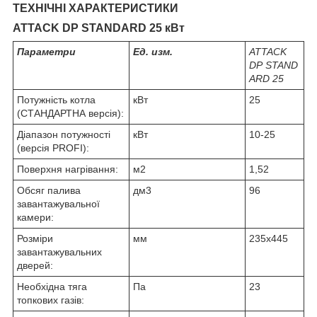
ТЕХНІЧНІ ХАРАКТЕРИСТИКИ
ATTACK DP
STANDARD 25 кВт
Параметри
Ед. изм.
ATTACK
DP STAND
ARD 25
Потужність котла
кВт
25
(СТАНДАРТНА версія):
Діапазон потужності
кВт
10-25
(версія PROFI):
Поверхня нагрівання:
м
2
1,52
Обсяг палива
дм
3
96
завантажувальної
камери:
Розміри
мм
235x445
завантажувальних
дверей:
Необхідна тяга
Па
23
топкових газів: