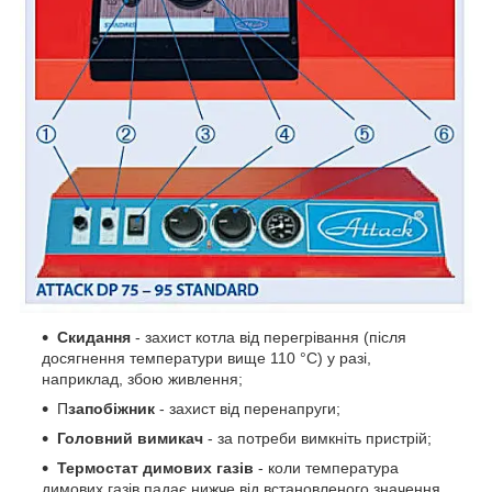
Скидання
- захист котла від перегрівання (після
досягнення температури вище 110 °C) у разі,
наприклад, збою живлення;
П
запобіжник
- захист від перенапруги;
Головний вимикач
- за потреби вимкніть пристрій;
Термостат димових газів
- коли температура
димових газів падає нижче від встановленого значення,