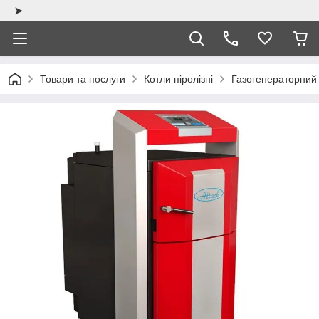
➤
Товари та послуги
Котли піролізні
Газогенераторний