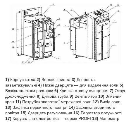
1)
Корпус котла
2)
Верхня кришка
3)
Дверцята
завантажувальні
4)
Нижні дверцята — для видалення золи
5)
Важіль заслінки розтопки
6)
Кришка отвору очищення
7)
Округ
доохолодження
8)
Димова труба
9)
Вентилятор
10)
Зливний
кран
11)
Патрубок зворотної мережевої води
12)
Вихід води
13)
Заслінка первинного повітря
14)
Заслінка вторинного
повітря
15)
Дверцята регулювання
16)
Регулятор потужності
17)
Керувальна електроніка — версія PROFI
18)
Манометр