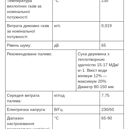
Температура
°C
230
вихлопних газів за
номінальної
потужності:
Витрата димових газів
кг/с
0,019
за номінальної
потужності:
Рівень шуму:
дБ
65
Рекомендоване паливо:
Суха деревина з
теплотворною
здатністю 15-17 МДж/
кг-1. Вміст води
мінімум 12% —
максимум 20%.
Діаметр 80-150 мм
Середня витрата
кг/год
7,75
палива:
Електрична напруга:
В/Гц
230/50
Діапазон
°C
65-90
настроювання