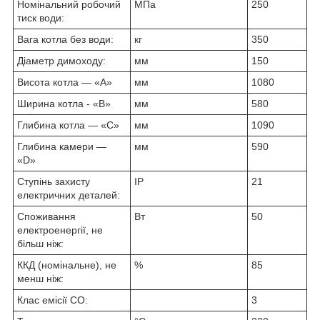
Номінальний робочий
МПа
250
тиск води:
Вага котла без води:
кг
350
Діаметр димоходу:
мм
150
Висота котла — «А»
мм
1080
Ширина котла - «В»
мм
580
Глибина котла — «С»
мм
1090
Глибина камери —
мм
590
«D»
Ступінь захисту
IP
21
електричних деталей:
Споживання
Вт
50
електроенергії, не
більш ніж:
ККД (номінальне), не
%
85
менш ніж:
Клас емісії CO:
3