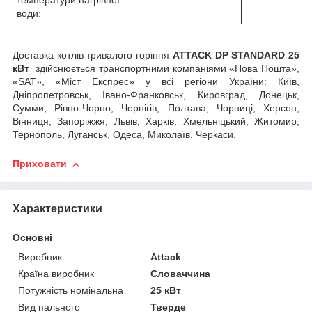
температури нагрівної
води:
Доставка котлів тривалого горіння
ATTACK DP
STANDARD 25
кВт
здійснюється транспортними компаніями «Нова Пошта»,
«SAT», «Міст Експрес» у всі регіони України: Київ,
Дніпропетровськ, Івано-Франковськ, Кировград, Донецьк,
Сумми, Рівно-Чорно, Чернігів, Полтава, Чорниці, Херсон,
Вінниця, Запоріжжя, Львів, Харків, Хмельніцький, Житомир,
Тернополь, Луганськ, Одеса, Миколаїв, Черкаси.
Приховати
Характеристики
Основні
Виробник
Attack
Країна виробник
Словаччина
Потужність номінальна
25 кВт
Вид пального
Тверде