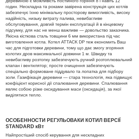
деревиною є можливість постійного горіння 8 і навіть 12
годин. Нескладна та роками завірена конструкція цих котлів
забезпечує їхню мінімальну просторову вимогливість, високу
надійність, низьку витрату палива, невибагливе
обслуговування, довгий термін експлуатації й в кінцевому
підсумку, для нас не менш важливе — довольство заказчика.
Якісна кісткова сталь товщини 6 мм використана під час
виготовлення котла. Котел ATTACK DP теж економить Ваш
час для підготовки деревини, тому що дає змогу згоряння
колотих дров максимальної довжини 1 м. Швидку та
невибагливу розтопку забезпечують ручний розтоплювальний
клапан і вентилятор; просте очищення забезпечують
спеціально формоване піддувало та лопатка для підбору
золи. Газифікація деревини — стара технологія, яка підвищує
коефіцієнт корисної дії спалювання деревини. Спалювання
являє собою різке оксидування маси (оксидація), за якої
виділятися тепло.
ОСОБЕННОСТИ РЕГУЛЬОВАКИ КОТИЛ ВЕРСІЇ
STANDARD кВт
Найпростіший спосіб керування для нескладних