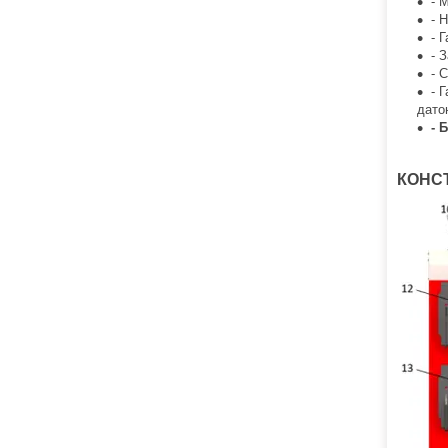
- 
- 
- 
- З
- 
- 
дато
- 
КОНСТ