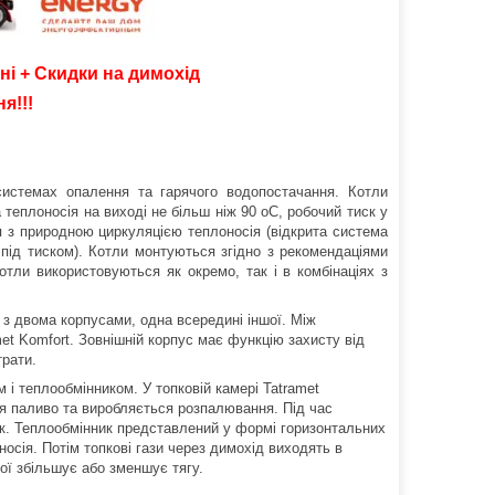
ні + Скидки на димохід
я!!!
системах опалення та гарячого водопостачання. Котли
теплоносія на виході не більш ніж 90 oС, робочий тиск у
 з природною циркуляцією теплоносія (відкрита система
під тиском). Котли монтуються згідно з рекомендаціями
Котли використовуються як окремо, так і в комбінаціях з
 з двома корпусами, одна всередині іншої. Між
et Komfort. Зовнішній корпус має функцію захисту від
трати.
 і теплообмінником. У топковій камері Tatramet
ся паливо та виробляється розпалювання. Під час
ик. Теплообмінник представлений у формі горизонтальних
носія. Потім топкові гази через димохід виходять в
ої збільшує або зменшує тягу.