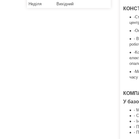
Неділя
Вихідний
КОНС
-С
цент
-О
- 
робо
-К
елек
опал
-М
часу
КОМП
У баз
- 
- 
- 
- 
- 