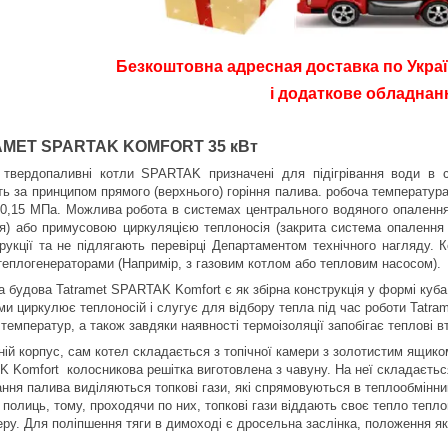
Безкоштовна адресная доставка по Украї
і додаткове обладнанн
AMET SPARTAK
KOMFORT 35 кВт
 твердопаливні котли SPARTAK призначені для підігрівання води в 
ь за принципом прямого (верхнього) горіння палива. робоча температура 
 0,15 МПа. Можлива робота в системах центрального водяного опалення
я) або примусовою циркуляцією теплоносія (закрита система опалення 
струкції та не підлягають перевірці Департаментом технічного нагляду. 
теплогенераторами (Напримір, з газовим котлом або тепловим насосом).
а будова Tatramet SPARTAK Komfort є як збірна конструкція у формі куба
ми циркулює теплоносій і слугує для відбору тепла під час роботи Tatram
температур, а також завдяки наявності термоізоляції запобігає теплові в
ій корпус, сам котел складається з топічної камери з золотистим ящиком
K Komfort
колосникова решітка виготовлена з чавуну. На неї складаєть
ння палива виділяються топкові гази, які спрямовуються в теплообмінн
полиць, тому, проходячи по них, топкові гази віддають своє тепло тепло
ру. Для поліпшення тяги в димоході є дросельна заслінка, положення як