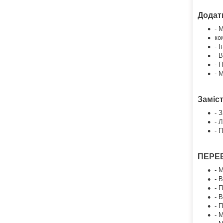
Додат
- 
ко
- 
- 
- 
- 
Заміст
- 
- 
- 
ПЕРЕ
- 
- 
- 
- 
- 
- 