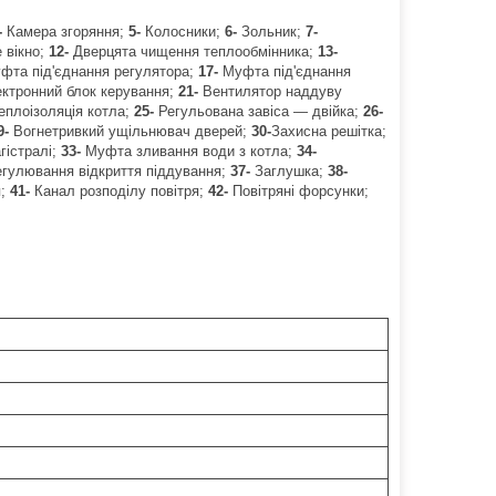
-
Камера згоряння;
5-
Колосники;
6-
Зольник;
7-
 вікно;
12-
Дверцята чищення теплообмінника;
13-
та під'єднання регулятора;
17-
Муфта під'єднання
ктронний блок керування;
21-
Вентилятор наддуву
еплоізоляція котла;
25-
Регульована завіса — двійка;
26-
9-
Вогнетривкий ущільнювач дверей;
30-
Захисна решітка;
гістралі;
33-
Муфта зливання води з котла;
34-
егулювання відкриття піддування;
37-
Заглушка;
38-
я;
41-
Канал розподілу повітря;
42-
Повітряні форсунки;