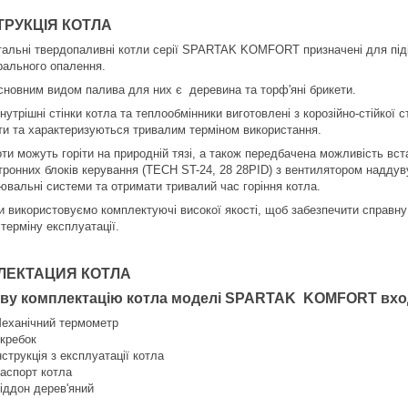
ТРУКЦІЯ КОТЛА
тальні твердопаливні котли серії SPARTAK KOMFORT призначені для підіг
рального опалення.
сновним видом палива для них є деревина та торф'яні брикети.
Внутрішні стінки котла та теплообмінники виготовлені з корозійно-стійкої
ти та характеризуються тривалим терміном використання.
оти можуть горіти на природній тязі, а також передбачена можливість вс
тронних блоків керування (TECH ST-24, 28 28PID) з вентилятором наддув
ювальні системи та отримати тривалий час горіння котла.
и використовуємо комплектуючі високої якості, щоб забезпечити справну
 терміну експлуатації.
ЛЕКТАЦИЯ КОТЛА
ову комплектацію котла моделі SPARTAK
KOMFORT
вхо
Механічний термометр
Скребок
Інструкція з експлуатації котла
Паспорт котла
Піддон дерев'яний