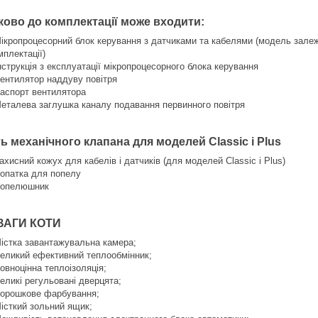
ково до комплектації може входити:
Мікропроцесорний блок керування з датчиками та кабелями (модель залеж
мплектації)
Інструкція з експлуатації мікропроцесорного блока керування
Вентилятор наддуву повітря
Паспорт вентилятора
Металева заглушка каналу подавання первинного повітря
ь механічного клапана для моделей Classic і Plus
Захисний кожух для кабелів і датчиків (для моделей Classic і Plus)
Лопатка для попелу
Попелюшник
ВАГИ КОТИ
Містка завантажувальна камера;
Великий ефективний теплообмінник;
Повноцінна теплоізоляція;
Великі регульовані дверцята;
Порошкове фарбування;
Місткий зольний ящик;