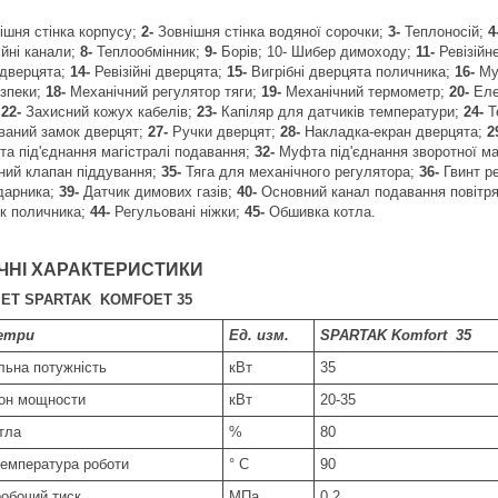
ішня стінка корпусу;
2-
Зовнішня стінка водяної сорочки;
3-
Теплоносій;
4
ійні канали;
8-
Теплообмінник;
9-
Борів; 10- Шибер димоходу;
11-
Ревізійне
 дверцята;
14-
Ревізійні дверцята;
15-
Вигрібні дверцята поличника;
16-
Муф
езпеки;
18-
Механічний регулятор тяги;
19-
Механічний термометр;
20-
Еле
;
22-
Захисний кожух кабелів;
23-
Капіляр для датчиків температури;
24-
Т
ваний замок дверцят;
27-
Ручки дверцят;
28-
Накладка-екран дверцята;
2
а під'єднання магістралі подавання;
32-
Муфта під'єднання зворотної ма
ний клапан піддування;
35-
Тяга для механічного регулятора;
36-
Гвинт р
дарника;
39-
Датчик димових газів;
40-
Основний канал подавання повітр
к поличника;
44-
Регульовані ніжки;
45-
Обшивка котла.
ЧНІ ХАРАКТЕРИСТИКИ
ET SPARTAK KOMFOET 35
етри
Ед. изм.
SPARTAK Komfort
35
льна потужність
кВт
35
он мощности
кВт
20-35
отла
%
80
температура роботи
° C
90
робочий тиск
МПа
0,2