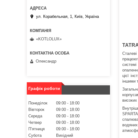
ул. Корабельная, 1, Київ, Україна
«KOTLOLUX»
TATR
Сталеві
працюют
Олександр
системі
опаленн
цієї ін
іншими 
Графік роботи
Загальн
корпуса
високих 
Понеділок
09:00
18:00
Внутрішн
Вівторок
09:00
18:00
SPARTA
Середа
09:00
18:00
спалюва
Четвер
09:00
18:00
водяних 
Пʼятниця
09:00
18:00
атмосфе
Субота
Вихідний