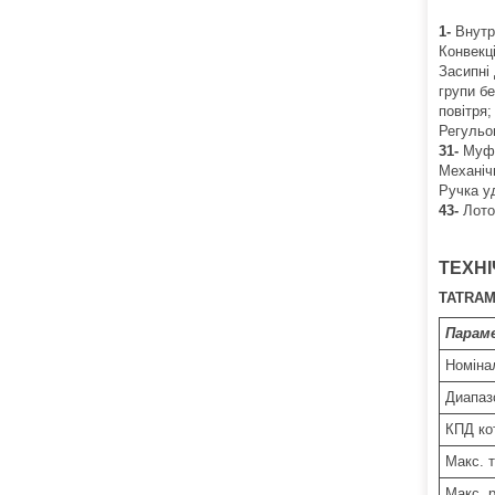
1-
Внутр
Конвекц
Засипні
групи б
повітря
Регульо
31-
Муфт
Механіч
Ручка у
43-
Лото
ТЕХНІ
TATRAM
Парам
Номіна
Диапаз
КПД к
Макс. 
Макс. 