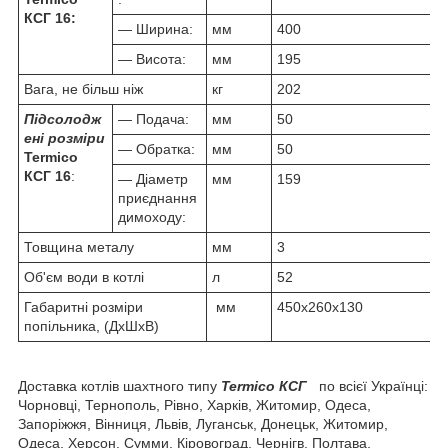
КСГ 16:
— Ширина:
мм
400
— Висота:
мм
195
Вага, не більш ніж
кг
202
Підсолодж
— Подача:
мм
50
ені розміри
— Обратка:
мм
50
Termico
КСГ 16
:
— Діаметр
мм
159
приєднання
димоходу:
Товщина металу
мм
3
Об'єм води в котлі
л
52
Габаритні розміри
мм
450х260х130
попільника, (ДхШхВ)
Доставка котлів шахтного типу
Termico КСГ
по всієї Українці:
Чорновці, Тернополь, Рівно, Харків, Житомир, Одеса,
Запоріжжя, Вінниця, Львів, Луганськ, Донецьк, Житомир,
Одеса, Херсон, Сумми, Кіровоград, Чернігв, Полтава,