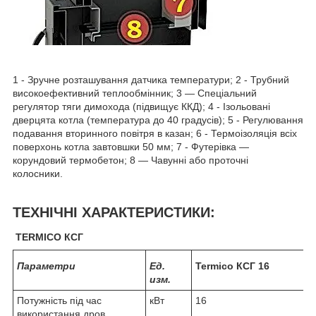
1 - Зручне розташування датчика температури; 2 - Трубний
високоефективний теплообмінник; 3 — Спеціальний
регулятор тяги димохода (підвищує ККД); 4 - Ізольовані
дверцята котла (температура до 40 градусів); 5 - Регулювання
подавання вторинного повітря в казан; 6 - Термоізоляція всіх
поверхонь котла завтовшки 50 мм; 7 - Футерівка —
корундовий термобетон; 8 — Чавунні або проточні
колосники.
ТЕХНІЧНІ ХАРАКТЕРИСТИКИ:
TERMICO КСГ
Параметри
Ед.
Termico КСГ 16
изм.
Потужність під час
кВт
16
використання дров