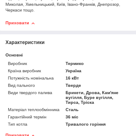
Миколая, Хмельницький, Київ, Івано-Франків, Днепрозор,
Черкаси тощо.
Приховати
Характеристики
Основні
Виробник
Термико
Країна виробник
Україна
Потужність номінальна
16 кВт
Вид пального
Тверде
Види твердого палива
Брикети, Дрова, Кам'яне
вугілля, Буре вугілля,
Тирса, Тріска
Матеріал теплообмінника
Сталь
Гарантійний термін
36 міс
Тип котла
Тривалого горіння
Приховати