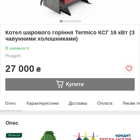
Котел шарового горіння Termico КСГ 16 кВт (З
чавунними холошниками)
В наявності
Роздріб
27 000
₴
Купити
Опис
Характеристики
Доставка
Оплата
Умови п
Опис