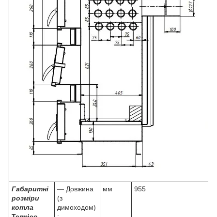
Габаритні
— Довжина
мм
955
розміри
(з
котла
димоходом)
Termico
: