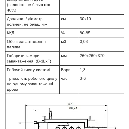
(вологість не більш ніж
40%)
Довжина: / діаметр
см
30х10
поліней, не більш ніж
ККД
%
80-85
Обсяг завантаження
м3
0,03
палива
Габарити камери
мм
260х260х370
завантаження, (ВхШхГ)
Робочий тиск у системі
Бари
1,3
Тривалість робочого циклу
час
3-6
на одному завантаженні
дрова