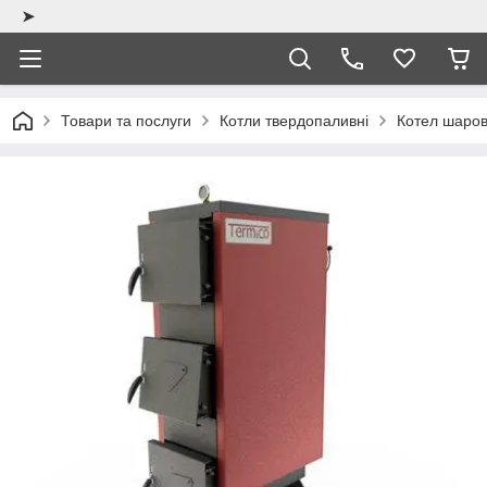
➤
Товари та послуги
Котли твердопаливні
Котел шаров