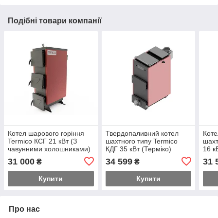
Подібні товари компанії
Котел шарового горіння
Твердопаливний котел
Коте
Termico КСГ 21 кВт (З
шахтного типу Termico
шахт
чавунними холошниками)
КДГ 35 кВт (Терміко)
16 к
31 000
34 599
31 
₴
₴
Купити
Купити
Про нас