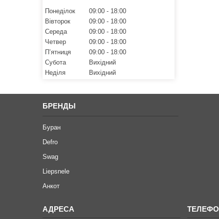
Понеділок
09:00
18:00
Вівторок
09:00
18:00
Середа
09:00
18:00
Четвер
09:00
18:00
Пʼятниця
09:00
18:00
Субота
Вихідний
Неділя
Вихідний
БРЕНДЫ
Буран
Defro
Swag
Liepsnele
Анкот